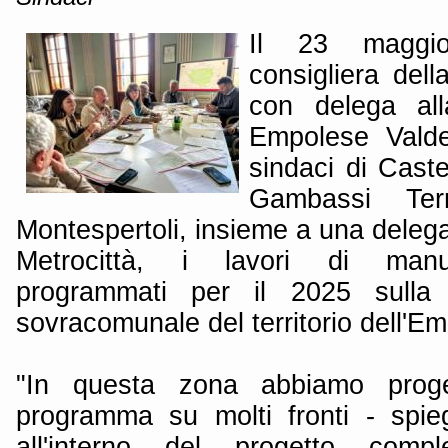
Il 23 maggi
consigliera dell
con delega alla
Empolese Valdel
sindaci di Caste
Gambassi Te
Montespertoli, insieme a una delegaz
Metrocittà, i lavori di manut
programmati per il 2025 sulla r
sovracomunale del territorio dell'E
"In questa zona abbiamo proge
programma su molti fronti - spi
all'interno del progetto comple