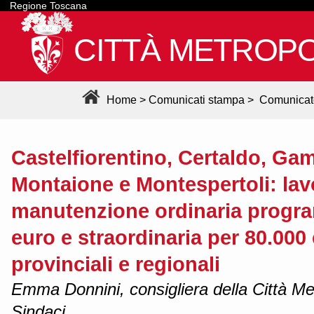
Regione Toscana
CITTÀ METROPO
Home
>
Comunicati stampa
>
Comunicat
Castelfiorentino, Certaldo, Ga
Montaione e Montespertoli: lavo
manutenzione ordinaria progra
euro e straordinaria per 80.000 
provinciali e regionali
Emma Donnini, consigliera della Città Met
Sindaci