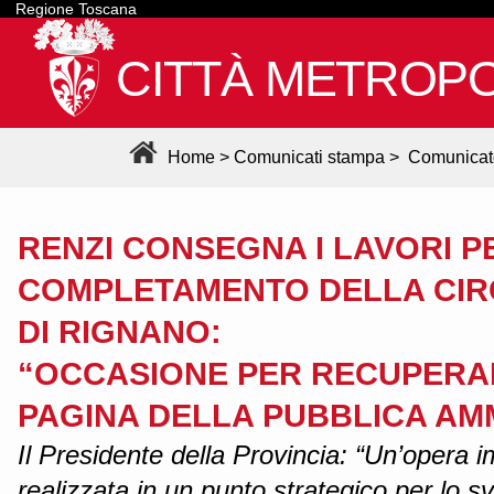
Regione Toscana
CITTÀ METROPO
Home
>
Comunicati stampa
>
Comunicat
RENZI CONSEGNA I LAVORI PE
COMPLETAMENTO DELLA CIR
DI RIGNANO:
“OCCASIONE PER RECUPERA
PAGINA DELLA PUBBLICA AM
Il Presidente della Provincia: “Un’opera 
realizzata in un punto strategico per lo s