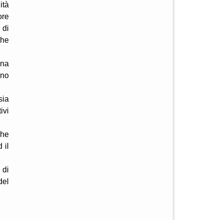
ità
ore
 di
che
gna
eno
sia
ivi
che
 il
 di
del