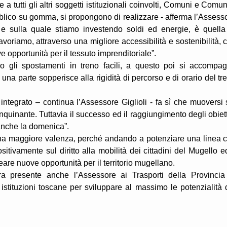
 tutti gli altri soggetti istituzionali coinvolti, Comuni e Comun
bblico su gomma, si propongono di realizzare - afferma l’Assess
 - e sulla quale stiamo investendo soldi ed energie, è quella
 lavoriamo, attraverso una migliore accessibilità e sostenibilità, 
ove opportunità per il tessuto imprenditoriale”.
 gli spostamenti in treno facili, a questo poi si accompa
a parte sopperisce alla rigidità di percorso e di orario del tr
d integrato – continua l’Assessore Giglioli - fa sì che muoversi 
uinante. Tuttavia il successo ed il raggiungimento degli obiett
 anche la domenica”.
na maggiore valenza, perché andando a potenziare una linea 
sitivamente sul diritto alla mobilità dei cittadini del Mugello ed
re nuove opportunità per il territorio mugellano.
era presente anche l’Assessore ai Trasporti della Provincia
stituzioni toscane per sviluppare al massimo le potenzialità 