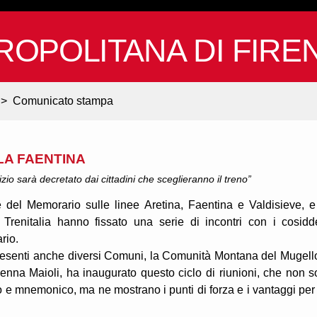
ROPOLITANA DI FIRE
>
Comunicato stampa
LA FAENTINA
vizio sarà decretato dai cittadini che sceglieranno il treno”
 del Memorario sulle linee Aretina, Faentina e Valdisieve, e
renitalia hanno fissato una serie di incontri con i cosidde
ario.
o presenti anche diversi Comuni, la Comunità Montana del Mugell
venna Maioli, ha inaugurato questo ciclo di riunioni, che non s
o e mnemonico, ma ne mostrano i punti di forza e i vantaggi per 