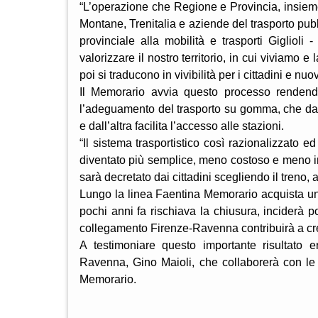
“L’operazione che Regione e Provincia, insieme a
Montane, Trenitalia e aziende del trasporto pu
provinciale alla mobilità e trasporti Giglioli
valorizzare il nostro territorio, in cui viviamo e
poi si traducono in vivibilità per i cittadini e nu
Il Memorario avvia questo processo rendendo
l’adeguamento del trasporto su gomma, che da un
e dall’altra facilita l’accesso alle stazioni.
“Il sistema trasportistico così razionalizzato e
diventato più semplice, meno costoso e meno inq
sarà decretato dai cittadini scegliendo il treno,
Lungo la linea Faentina Memorario acquista u
pochi anni fa rischiava la chiusura, inciderà po
collegamento Firenze-Ravenna contribuirà a crea
A testimoniare questo importante risultato 
Ravenna, Gino Maioli, che collaborerà con le i
Memorario.