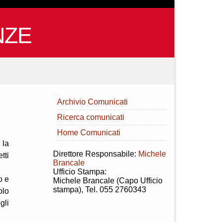
NZE
INDICE
Archivio Comunicati
Ricerca comunicati
Home Comunicati
 la
Direttore Responsabile:
Michele
tti
Brancale
Ufficio Stampa:
o e
Michele Brancale (Capo Ufficio
stampa), Tel. 055 2760343
olo
gli