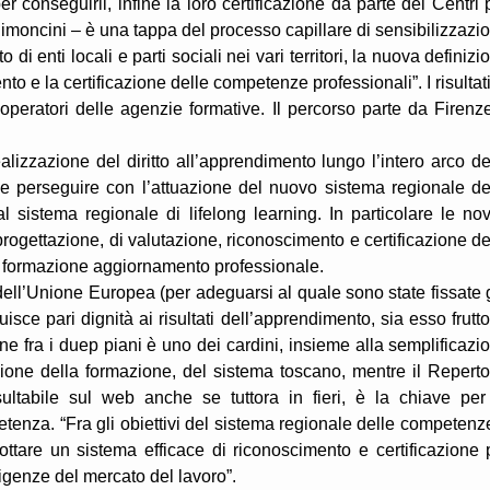
 per conseguirli, infine la loro certificazione da parte dei Centri 
Simoncini – è una tappa del processo capillare di sensibilizzazi
di enti locali e parti sociali nei vari territori, la nuova definizi
to e la certificazione delle competenze professionali”. I risultati
i operatori delle agenzie formative. Il percorso parte da Firenz
lizzazione del diritto all’apprendimento lungo l’intero arco de
nde perseguire con l’attuazione del nuovo sistema regionale de
istema regionale di lifelong learning. In particolare le nov
ogettazione, di valutazione, riconoscimento e certificazione de
i formazione aggiornamento professionale.
 dell’Unione Europea (per adeguarsi al quale sono state fissate 
sce pari dignità ai risultati dell’apprendimento, sia esso frutto
ne fra i duep piani è uno dei cardini, insieme alla semplificazi
zione della formazione, del sistema toscano, mentre il Reperto
sultabile sul web anche se tuttora in fieri, è la chiave per
tenza. “Fra gli obiettivi del sistema regionale delle competenz
ttare un sistema efficace di riconoscimento e certificazione 
genze del mercato del lavoro”.