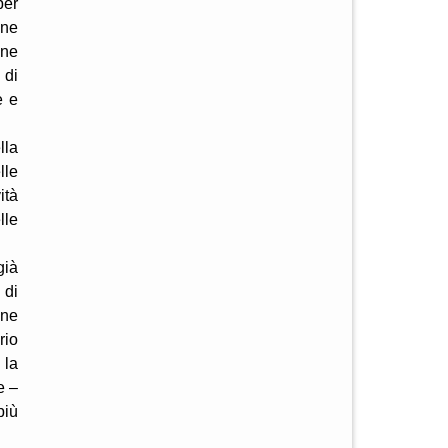
per
one
one
 di
e e
lla
lle
ità
lle
già
 di
one
rio
 la
e –
più