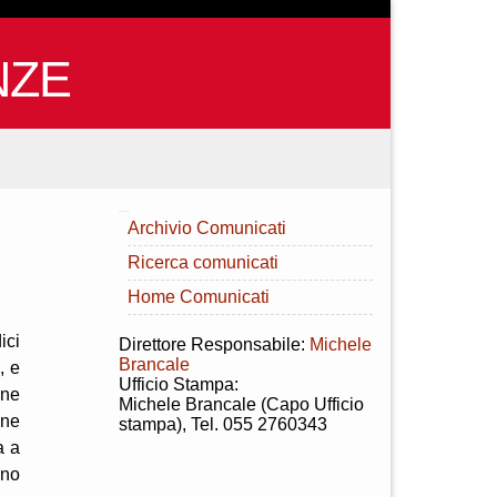
NZE
INDICE
Archivio Comunicati
Ricerca comunicati
Home Comunicati
ici
Direttore Responsabile:
Michele
Brancale
, e
Ufficio Stampa:
one
Michele Brancale (Capo Ufficio
one
stampa), Tel. 055 2760343
a a
ono