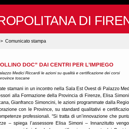
ROPOLITANA DI FIRE
>
Comunicato stampa
LLINO DOC” DAI CENTRI PER L’IMPIEGO
lazzo Medici Riccardi le azioni su qualità e certificazione dei corsi
 province toscane
ate stamani in un incontro nella Sala Est Ovest di Palazzo Med
essori alla Formazione della Provincia di Firenze, Elisa Simoni
ana, Gianfranco Simoncini, le azioni programmate dalla Regi
orazione con le Province, su standard qualitativi e certificazi
competenze professionali. “Si tratta di un’innovazione che punt
zze – spiega l’assessore Elisa Simoni – Innanzitutto veng