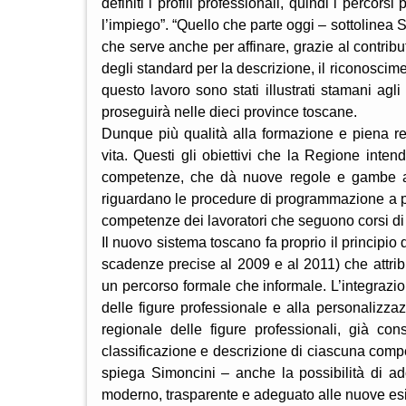
definiti i profili professionali, quindi i percorsi
l’impiego”. “Quello che parte oggi – sottolinea 
che serve anche per affinare, grazie al contributo 
degli standard per la descrizione, il riconoscimen
questo lavoro sono stati illustrati stamani agl
proseguirà nelle dieci province toscane.
Dunque più qualità alla formazione e piena rea
vita. Questi gli obiettivi che la Regione inte
competenze, che dà nuove regole e gambe al s
riguardano le procedure di programmazione a pr
competenze dei lavoratori che seguono corsi d
Il nuovo sistema toscano fa proprio il principio
scadenze precise al 2009 e al 2011) che attribui
un percorso formale che informale. L’integrazio
delle figure professionale e alla personalizza
regionale delle figure professionali, già con
classificazione e descrizione di ciascuna compe
spiega Simoncini – anche la possibilità di ado
moderno, trasparente e adeguato alle nuove esi