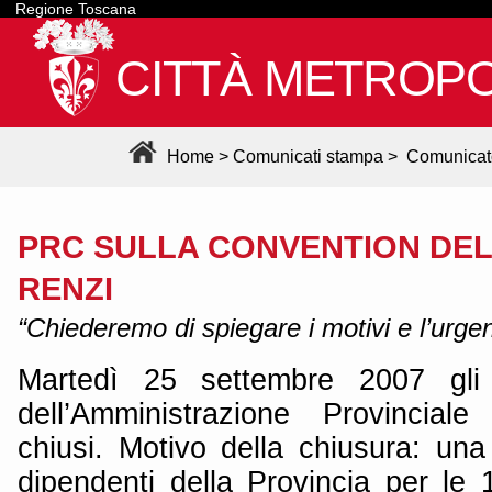
Regione Toscana
CITTÀ METROPO
Home
>
Comunicati stampa
>
Comunicat
PRC SULLA CONVENTION DEL
RENZI
“Chiederemo di spiegare i motivi e l’urgenz
Martedì 25 settembre 2007 gli u
dell’Amministrazione Provincial
chiusi. Motivo della chiusura: una 
dipendenti della Provincia per le 