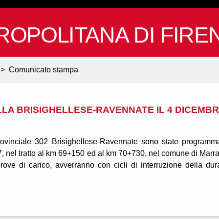
ROPOLITANA DI FIRE
>
Comunicato stampa
LLA BRISIGHELLESE-RAVENNATE IL 4 DICEMB
provinciale 302 Brisighellese-Ravennate sono state programm
e 17, nel tratto al km 69+150 ed al km 70+730, nel comune di Marra
ove di carico, avverranno con cicli di interruzione della dur