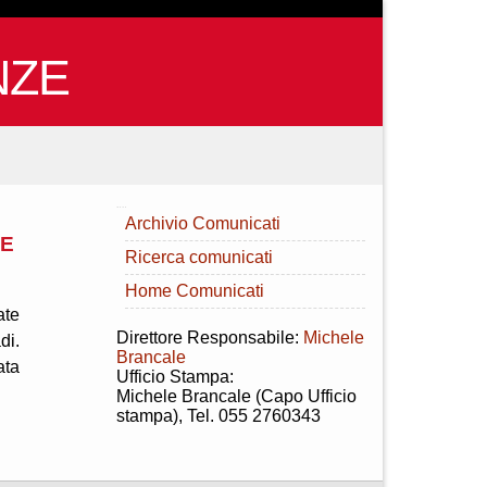
NZE
INDICE
Archivio Comunicati
RE
Ricerca comunicati
Home Comunicati
ate
Direttore Responsabile:
Michele
di.
Brancale
ata
Ufficio Stampa:
Michele Brancale (Capo Ufficio
stampa), Tel. 055 2760343