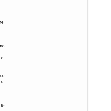
nel
ino
 di
ico
 di
 8-