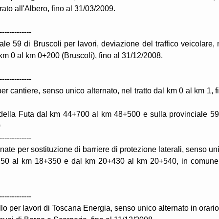
ato all'Albero, fino al 31/03/2009.
-------------
le 59 di Bruscoli per lavori, deviazione del traffico veicolare, 
km 0 al km 0+200 (Bruscoli), fino al 31/12/2008.
-------------
r cantiere, senso unico alternato, nel tratto dal km 0 al km 1, f
della Futa dal km 44+700 al km 48+500 e sulla provinciale 59
0
-------------
te per sostituzione di barriere di protezione laterali, senso un
18+250 al km 18+350 e dal km 20+430 al km 20+540, in comune
-------------
o per lavori di Toscana Energia, senso unico alternato in orario