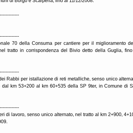
muni di Borgo e Scarperia, fino al 11/12/2008.
-------------
-------------
onale 70 della Consuma per cantiere per il miglioramento de
nel tratto in corrispondenza del Bivio detto della Guglia, fino
-------------
ei Rabbi per istallazione di reti metalliche, senso unico alterna
 e dal km 53+200 al km 60+535 della SP 9ter, in Comune di 
-------------
ri di lavoro, senso unico alternato, nel tratto al km 2+900, 4+1
009.