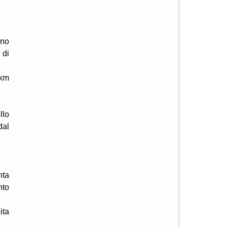
ino
 di
 km
llo
dal
nta
nto
ita