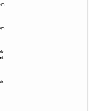
 km
 km
ale
ni-
ato