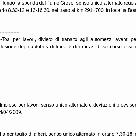
ri lungo la sponda del fiume Greve, senso unico alternato regol
ario 8.30-12 e 13-16.30, nel tratto al km 291+700, in località Bott
-------------
Tosi per lavori, divieto di transito agli automezzi aventi p
clusione degli autobus di linea e dei mezzi di soccorso e se
-------------
-------------
molese per lavori, senso unico alternato e deviazioni provvisor
24/04/2009.
-------------
ia per taglio di alberi, senso unico alternato in orario 7.30-18, 