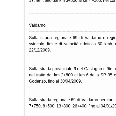
17, nel tratto dal km 3+500 al km 4+500, nei co
-------------------------------------------------------------------
Valdarno
-------------------------------------------------------------------
Sulla strada regionale 69 di Valdarno e regi
svincolo, limite di velocità ridotto a 30 kmh, 
22/12/2009.
-------------------------------------------------------------------
Sulla strada provinciale 9 del Castagno e 9ter d
nel tratto dal km 2+800 al km 6 della SP 95
Godenzo, fino al 30/04/2009.
-------------------------------------------------------------------
Sulla strada regionale 69 di Valdarno per cantie
7+750, 8+500, 13+800, 26+400, fino al 04/01/2