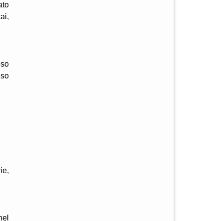
ato
ai,
eso
nso
ie,
nel