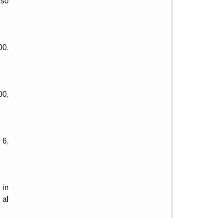
nso
00,
00,
 6,
 in
 al