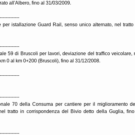
ato all'Albero, fino al 31/03/2009.
-------------
per istallazione Guard Rail, senso unico alternato, nel tratto
-------------
le 59 di Bruscoli per lavori, deviazione del traffico veicolare, 
km 0 al km 0+200 (Bruscoli), fino al 31/12/2008.
-------------
-------------
onale 70 della Consuma per cantiere per il miglioramento de
nel tratto in corrispondenza del Bivio detto della Guglia, fino
-------------