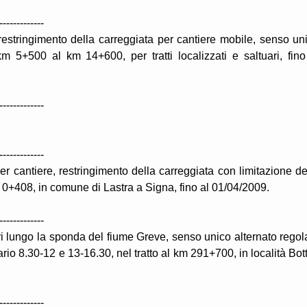
-------------
estringimento della carreggiata per cantiere mobile, senso un
 km 5+500 al km 14+600, per tratti localizzati e saltuari, fino
-------------
-------------
er cantiere, restringimento della carreggiata con limitazione de
m 0+408, in comune di Lastra a Signa, fino al 01/04/2009.
-------------
ri lungo la sponda del fiume Greve, senso unico alternato regol
ario 8.30-12 e 13-16.30, nel tratto al km 291+700, in località Bott
-------------