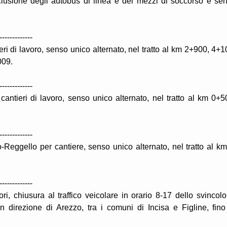
clusione degli autobus di linea e dei mezzi di soccorso e se
-------------
ri di lavoro, senso unico alternato, nel tratto al km 2+900, 4+1
009.
-------------
ntieri di lavoro, senso unico alternato, nel tratto al km 0+5
-------------
-Reggello per cantiere, senso unico alternato, nel tratto al km
-------------
i, chiusura al traffico veicolare in orario 8-17 dello svincolo
n direzione di Arezzo, tra i comuni di Incisa e Figline, fino