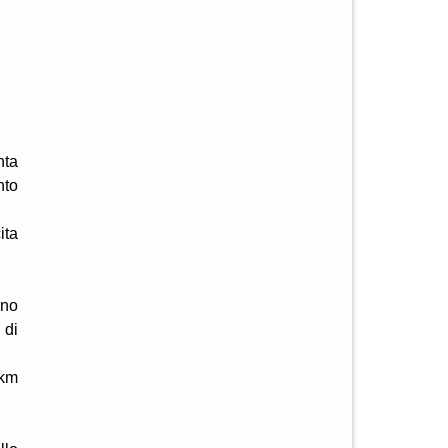
nta
nto
ita
ino
 di
 km