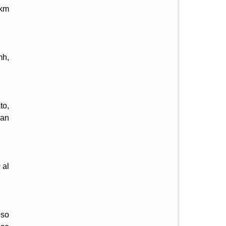
 km
mh,
to,
San
 al
eso