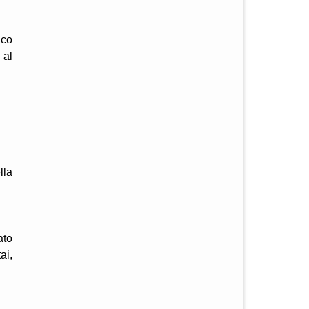
ico
 al
lla
ato
ai,