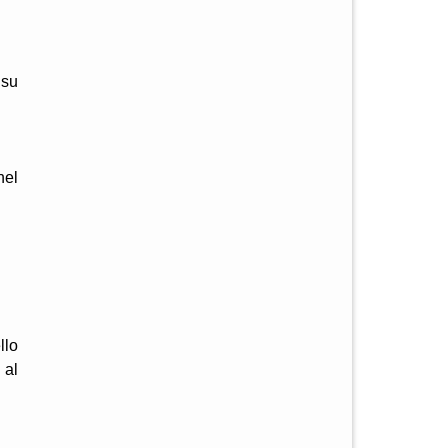
 su
nel
llo
 al