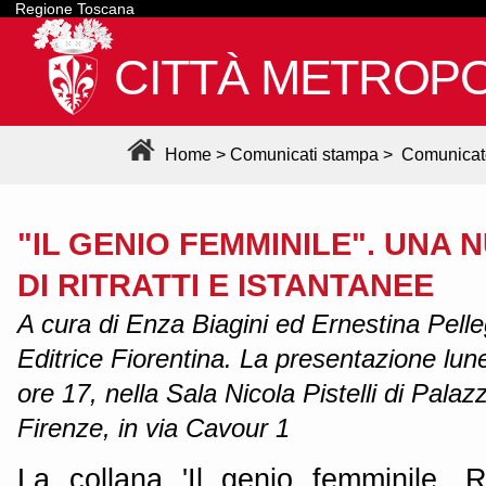
Regione Toscana
CITTÀ METROPO
Home
>
Comunicati stampa
>
Comunicat
"IL GENIO FEMMINILE". UNA
DI RITRATTI E ISTANTANEE
A cura di Enza Biagini ed Ernestina Pelleg
Editrice Fiorentina. La presentazione lun
ore 17, nella Sala Nicola Pistelli di Palaz
Firenze, in via Cavour 1
La collana 'Il genio femminile. Ri