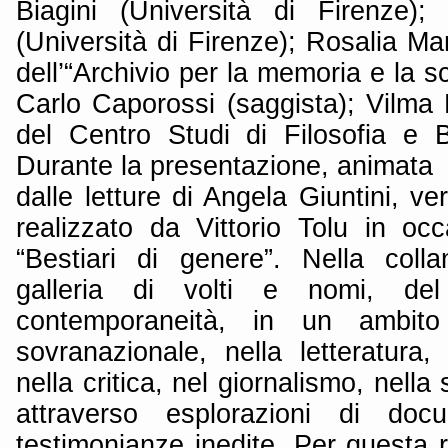
Biagini (Università di Firenze); 
(Università di Firenze); Rosalia M
dell’“Archivio per la memoria e la sc
Carlo Caporossi (saggista); Vilma 
del Centro Studi di Filosofia e B
Durante la presentazione, animata
dalle letture di Angela Giuntini, ver
realizzato da Vittorio Tolu in oc
“Bestiari di genere”. Nella col
galleria di volti e nomi, de
contemporaneità, in un ambito i
sovranazionale, nella letteratura,
nella critica, nel giornalismo, nella 
attraverso esplorazioni di docu
testimonianze inedite. Per questa 