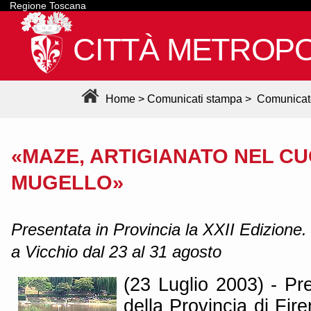
Regione Toscana
CITTÀ METROPO
Home
>
Comunicati stampa
>
Comunicat
«MAZE, ARTIGIANATO NEL C
MUGELLO»
Presentata in Provincia la XXII Edizione
a Vicchio dal 23 al 31 agosto
(23 Luglio 2003) - Pr
della Provincia di Fir