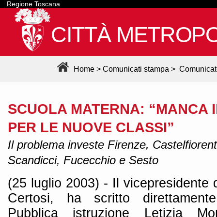
Regione Toscana
CITTÀ METROPO
Home
>
Comunicati stampa
>
Comunicat
SCUOLA MATERNA: “MANCA 
PER LE NUOVE CLASSI”
Il problema investe Firenze, Castelfiore
Scandicci, Fucecchio e Sesto
(25 luglio 2003) - Il vicepresidente 
Certosi, ha scritto direttament
Pubblica istruzione Letizia Mo