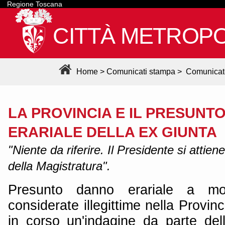
Regione Toscana
CITTÀ METROPO
Home
>
Comunicati stampa
>
Comunicat
LA PROVINCIA E IL PRESUNT
ERARIALE DELLA EX GIUNTA
"Niente da riferire. Il Presidente si attien
della Magistratura".
Presunto danno erariale a mot
considerate illegittime nella Provin
in corso un'indagine da parte del