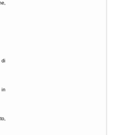
ne,
 di
 in
to,