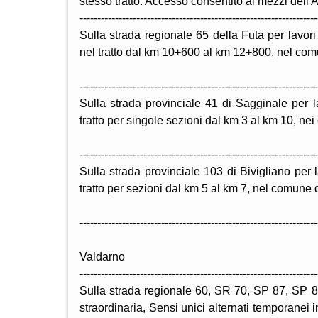
stesso tratto. Accesso consentito ai mezzi dell'
-------------------------------------------------------------------
Sulla strada regionale 65 della Futa per lavori
nel tratto dal km 10+600 al km 12+800, nel comu
-------------------------------------------------------------------
Sulla strada provinciale 41 di Sagginale per lav
tratto per singole sezioni dal km 3 al km 10, ne
-------------------------------------------------------------------
Sulla strada provinciale 103 di Bivigliano per la
tratto per sezioni dal km 5 al km 7, nel comune d
-------------------------------------------------------------------
Valdarno
-------------------------------------------------------------------
Sulla strada regionale 60, SR 70, SP 87, SP 
straordinaria, Sensi unici alternati temporanei in 