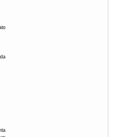
ato
 da
nta