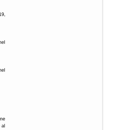
19,
nel
nel
one
 al