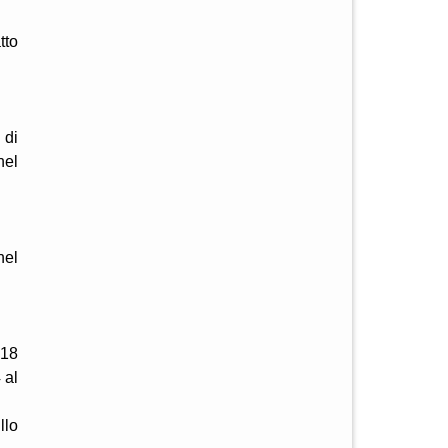
tto
 di
nel
nel
-18
 al
llo