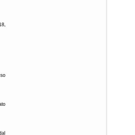
18,
nso
ato
dal