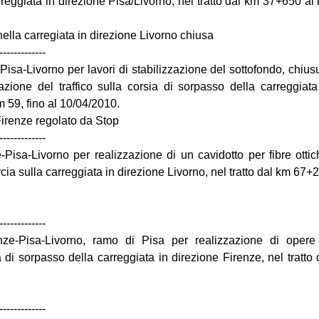
rreggiata in direzione Pisa/Livorno, nel tratto dal km 37+650 al
ella carregiata in direzione Livorno chiusa
-------------
isa-Livorno per lavori di stabilizzazione del sottofondo, chius
zione del traffico sulla corsia di sorpasso della carreggiata
m 59, fino al 10/04/2010.
Firenze regolato da Stop
-------------
isa-Livorno per realizzazione di un cavidotto per fibre ottic
rcia sulla carreggiata in direzione Livorno, nel tratto dal km 67+
-------------
ze-Pisa-Livorno, ramo di Pisa per realizzazione di opere
di sorpasso della carreggiata in direzione Firenze, nel tratto 
-------------