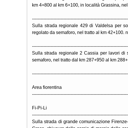
km 4+800 al km 6+100, in località Grassina, nel
-------------------------------------------------------------------
Sulla strada regionale 429 di Valdelsa per sos
regolato da semaforo, nel tratto al km 42+100. 
-------------------------------------------------------------------
Sulla strada regionale 2 Cassia per lavori di
semaforo, nel tratto dal km 287+950 al km 288+
-------------------------------------------------------------------
Area fiorentina
-------------------------------------------------------------------
Fi-Pi-Li
-------------------------------------------------------------------
Sulla strada di grande comunicazione Firenze-