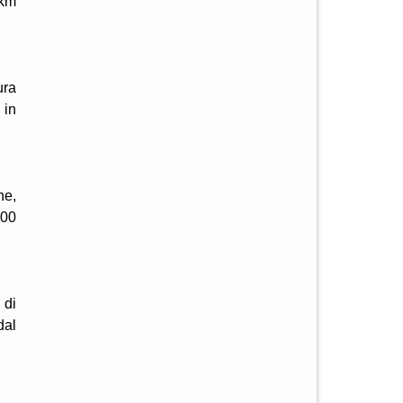
 km
ura
 in
he,
200
 di
dal