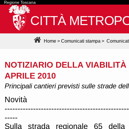
Regione Toscana
CITTÀ METROPO
Home
>
Comunicati stampa
>
Comunicat
NOTIZIARIO DELLA VIABILITÀ 
APRILE 2010
Principali cantieri previsti sulle strade de
Novità
------------------------------------------------
-----
Sulla strada regionale 65 della