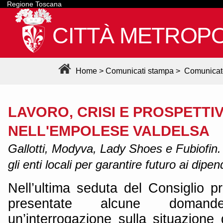
Regione Toscana
CITTÀ METROPO
Home
>
Comunicati stampa
>
Comunicat
LAVORO, CRISI E PROSPETTI
NELL'EMPOLESE VALDELSA
Gallotti, Modyva, Lady Shoes e Fubiofin.
gli enti locali per garantire futuro ai dipen
Nell’ultima seduta del Consiglio p
presentate alcune domand
un’interrogazione sulla situazione d