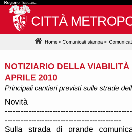
Regione Toscana
CITTÀ METROPO
Home
>
Comunicati stampa
>
Comunicat
NOTIZIARIO DELLA VIABILITÀ 
APRILE 2010
Principali cantieri previsti sulle strade de
Novità
------------------------------------------------
--------------------------------------------
Sulla strada di grande comunica