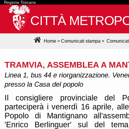
Regione Toscana
CITTÀ METROPO
Home
>
Comunicati stampa
>
Comunicat
TRAMVIA, ASSEMBLEA A MA
Linea 1, bus 44 e riorganizzazione. Vener
presso la Casa del popolo
Il consigliere provinciale del 
parteciperà i venerdì 16 aprile, all
Popolo di Mantignano all'assemb
'Enrico Berlinguer' sul del tema