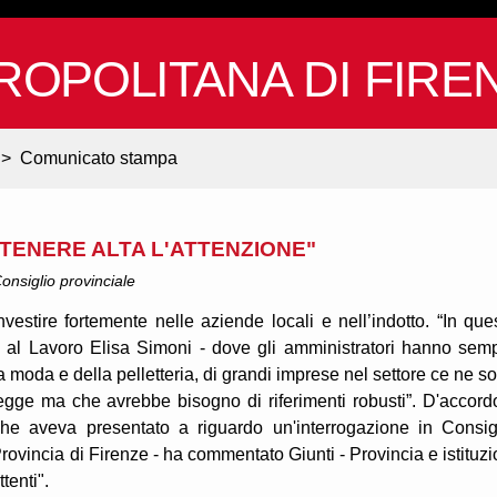
ROPOLITANA DI FIRE
>
Comunicato stampa
NTENERE ALTA L'ATTENZIONE"
onsiglio provinciale
 Investire fortemente nelle aziende locali e nell’indotto. “In que
le al Lavoro Elisa Simoni - dove gli amministratori hanno sem
 moda e della pelletteria, di grandi imprese nel settore ce ne s
gge ma che avrebbe bisogno di riferimenti robusti”. D'accordo
che aveva presentato a riguardo un'interrogazione in Consig
rovincia di Firenze - ha commentato Giunti - Provincia e istituzi
tenti".