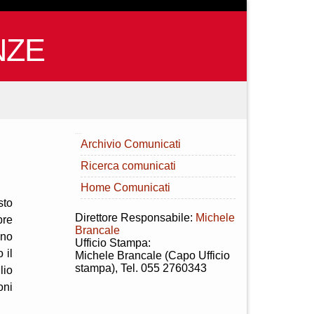
NZE
INDICE
Archivio Comunicati
Ricerca comunicati
Home Comunicati
sto
Direttore Responsabile:
Michele
pre
Brancale
ono
Ufficio Stampa:
 il
Michele Brancale (Capo Ufficio
stampa), Tel. 055 2760343
lio
oni