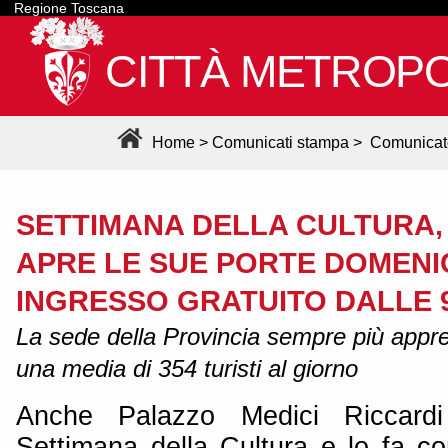
Regione Toscana
CITTÀ METROPO
Home
>
Comunicati stampa
>
Comunicat
SETTIMANA DELLA CULTURA,
APRE LE SUE PORTE DOMENIC
INGRESSO GRATUITO DALLE 9
La sede della Provincia sempre più apprez
una media di 354 turisti al giorno
Anche Palazzo Medici Riccardi
Settimana della Cultura e lo fa con