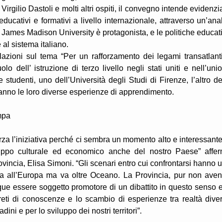
rgilio Dastoli e molti altri ospiti, il convegno intende evidenzi
educativi e formativi a livello internazionale, attraverso un’anal
la James Madison University è protagonista, e le politiche educat
al sistema italiano.
ioni sul tema “Per un rafforzamento dei legami transatlanti
o dell’ istruzione di terzo livello negli stati uniti e nell’uni
studenti, uno dell’Università degli Studi di Firenze, l’altro de
ranno le loro diverse esperienze di apprendimento.
mpa
za l’iniziativa perché ci sembra un momento alto e interessante
luppo culturale ed economico anche del nostro Paese” affe
ovincia, Elisa Simoni. “Gli scenari entro cui confrontarsi hanno 
ta all’Europa ma va oltre Oceano. La Provincia, pur non ave
ue essere soggetto promotore di un dibattito in questo senso e
reti di conoscenze e lo scambio di esperienze tra realtà dive
dini e per lo sviluppo dei nostri territori”.