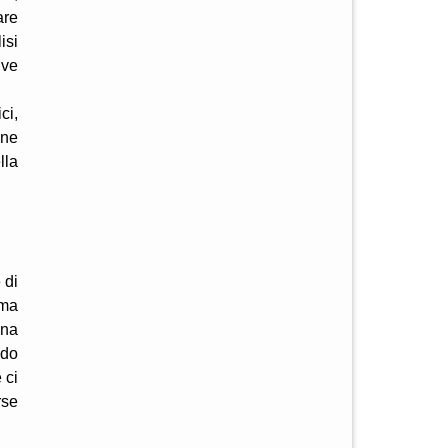
are
isi
ive
ci,
one
lla
 di
rma
una
ndo
 ci
rse