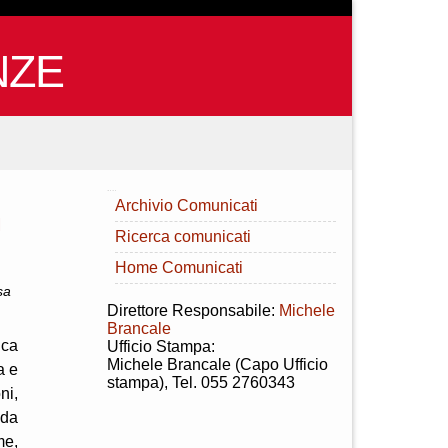
NZE
INDICE
Archivio Comunicati
I
Ricerca comunicati
Home Comunicati
sa
Direttore Responsabile:
Michele
Brancale
uca
Ufficio Stampa:
Michele Brancale (Capo Ufficio
a e
stampa), Tel. 055 2760343
ni,
nda
me,