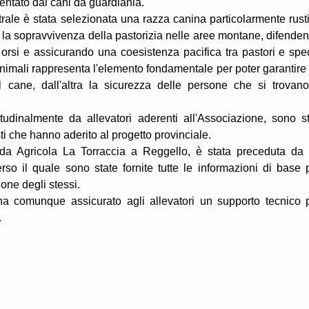
sentato dai cani da guardiania.
ntrale è stata selezionata una razza canina particolarmente rust
i la sopravvivenza della pastorizia nelle aree montane, difende
d orsi e assicurando una coesistenza pacifica tra pastori e spe
 animali rappresenta l'elemento fondamentale per poter garantire
del cane, dall'altra la sicurezza delle persone che si trovan
tudinalmente da allevatori aderenti all'Associazione, sono st
ti che hanno aderito al progetto provinciale.
da Agricola La Torraccia a Reggello, è stata preceduta da
erso il quale sono state fornite tutte le informazioni di base 
one degli stessi.
 comunque assicurato agli allevatori un supporto tecnico 
.