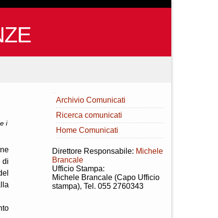
NZE
INDICE
Archivio Comunicati
Ricerca comunicati
e i
Home Comunicati
rne
Direttore Responsabile:
Michele
Brancale
 di
Ufficio Stampa:
del
Michele Brancale (Capo Ufficio
lla
stampa), Tel. 055 2760343
nto