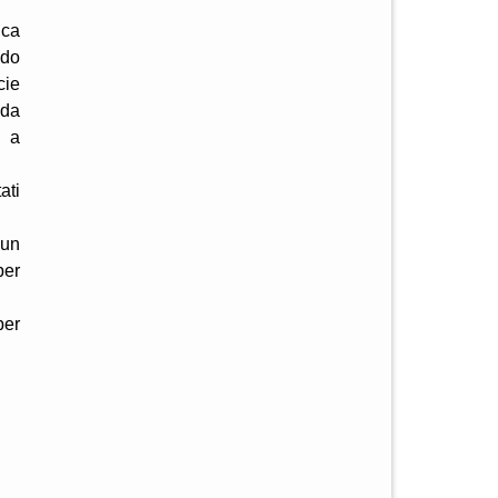
ica
ndo
cie
 da
o a
ati
 un
per
per