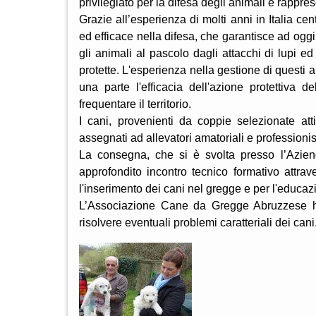
privilegiato per la difesa degli animali è rappre
Grazie all’esperienza di molti anni in Italia ce
ed efficace nella difesa, che garantisce ad ogg
gli animali al pascolo dagli attacchi di lupi e
protette. L'esperienza nella gestione di questi
una parte l'efficacia dell'azione protettiva 
frequentare il territorio.
I cani, provenienti da coppie selezionate atti
assegnati ad allevatori amatoriali e professionis
La consegna, che si è svolta presso l’Azien
approfondito incontro tecnico formativo attrav
l'inserimento dei cani nel gregge e per l'educazi
L’Associazione Cane da Gregge Abruzzese ha
risolvere eventuali problemi caratteriali dei cani