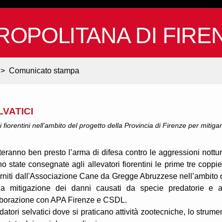
ROPOLITANA DI FIRE
>
Comunicato stampa
VATICI
iorentini nell’ambito del progetto della Provincia di Firenze per mitigar
teranno ben presto l’arma di difesa contro le aggressioni nottu
 state consegnate agli allevatori fiorentini le prime tre coppie
forniti dall'Associazione Cane da Gregge Abruzzese nell’ambito 
lla mitigazione dei danni causati da specie predatorie e a
llaborazione con APA Firenze e CSDL.
atori selvatici dove si praticano attività zootecniche, lo strume