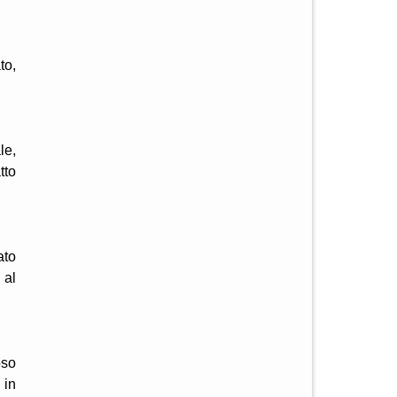
to,
le,
tto
ato
 al
oso
 in