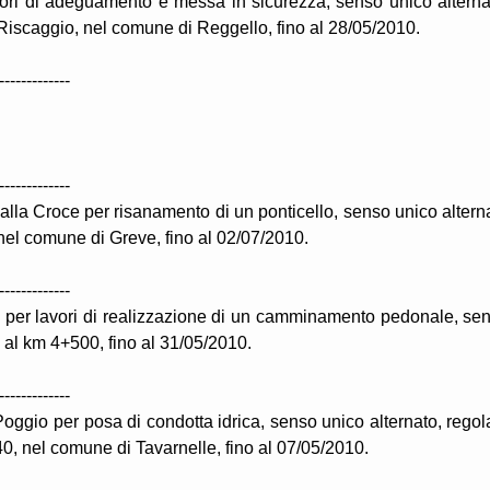
vori di adeguamento e messa in sicurezza, senso unico alterna
 Riscaggio, nel comune di Reggello, fino al 28/05/2010.
-------------
-------------
 alla Croce per risanamento di un ponticello, senso unico altern
 nel comune di Greve, fino al 02/07/2010.
-------------
e per lavori di realizzazione di un camminamento pedonale, se
 4 al km 4+500, fino al 31/05/2010.
-------------
oggio per posa di condotta idrica, senso unico alternato, regol
0, nel comune di Tavarnelle, fino al 07/05/2010.