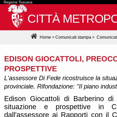
Regione Toscana
CITTÀ METROPO
Home
>
Comunicati stampa
>
Comunicat
EDISON GIOCATTOLI, PREOC
PROSPETTIVE
L'assessore Di Fede ricostruisce la situa
provinciale. Rifondazione: "Il piano indust
Edison Giocattoli di Barberino di 
situazione e prospettive in Con
dall'assessore ai Rapporti con il 