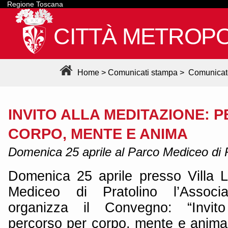
Regione Toscana
CITTÀ METROPO
Home
>
Comunicati stampa
>
Comunicat
INVITO ALLA MEDITAZIONE: 
CORPO, MENTE E ANIMA
Domenica 25 aprile al Parco Mediceo di P
Domenica 25 aprile presso Villa 
Mediceo di Pratolino l’Assoc
organizza il Convegno: “Invito
percorso per corpo, mente e anima”