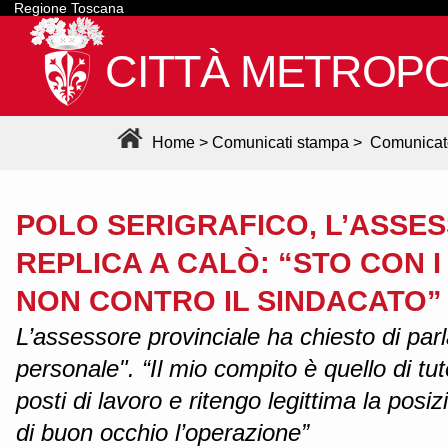
Regione Toscana
CITTÀ METROPO
Home
>
Comunicati stampa
>
Comunicat
POLO SERIGRAFICO, L’ASSE
REPLICA A CALÒ: “STO CON I
NON CONTRO IL SINDACATO”
L’assessore provinciale ha chiesto di parl
personale". “Il mio compito è quello di tut
posti di lavoro e ritengo legittima la posi
di buon occhio l’operazione”