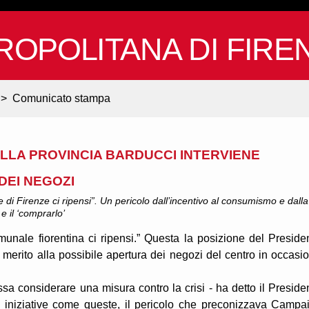
ROPOLITANA DI FIRE
>
Comunicato stampa
ELLA PROVINCIA BARDUCCI INTERVIENE
DEI NEGOZI
di Firenze ci ripensi”. Un pericolo dall’incentivo al consumismo e dalla
 e il ‘comprarlo’
unale fiorentina ci ripensi.” Questa la posizione del Preside
 merito alla possibile apertura dei negozi del centro in occasi
sa considerare una misura contro la crisi - ha detto il Preside
 iniziative come queste, il pericolo che preconizzava Campai