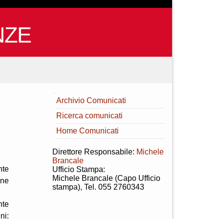
NZE
INDICE
Archivio Comunicati
Ricerca comunicati
Home Comunicati
Direttore Responsabile:
Michele
Brancale
nte
Ufficio Stampa:
Michele Brancale (Capo Ufficio
one
stampa), Tel. 055 2760343
nte
ni: