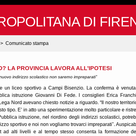
ROPOLITANA DI FIRE
>
Comunicato stampa
O? LA PROVINCIA LAVORA ALL’IPOTESI
nuovo indirizzo scolastico non saremo impreparati”
are un liceo sportivo a Campi Bisenzio. La conferma è venuta
blica istruzione Giovanni Di Fede. I consiglieri Erica Franch
a Nord avevano chiesto notizie a riguardo. “Il nostro territori
to tipo. E’ in atto una sperimentazione molto particolare e ristre
Pubblica istruzione, nel riordino degli indirizzi scolastici, potre
rizzo sportivo e noi non vogliamo trovarci impreparati". Auspicab
t ad alti livelli e al tempo stesso consenta la formazione de