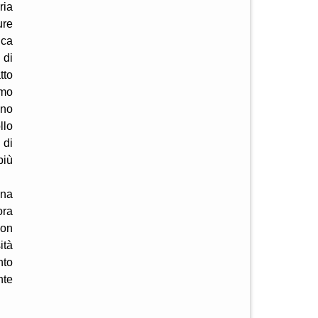
ria
ure
ica
 di
tto
amo
ono
llo
 di
più
ana
ora
con
ità
nto
nte