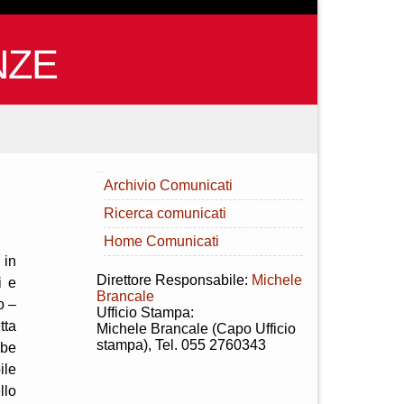
NZE
INDICE
Archivio Comunicati
Ricerca comunicati
Home Comunicati
 in
Direttore Responsabile:
Michele
i e
Brancale
o –
Ufficio Stampa:
tta
Michele Brancale (Capo Ufficio
stampa), Tel. 055 2760343
bbe
ile
llo