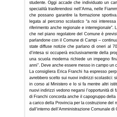
studente. Oggi accade che individuato un cam
specialità trasferendosi nell’Arma, nelle Fiamme
che possano garantire la formazione sportiva
legata al percorso scolastico “a noi interessa
riferimento anche regionale e interregionale”.
che nel piano regolatore del Comune è prevista
parlandone con il Comune di Campi – continua
state diffuse notizie che parlano di oneri al 7
d’intesa si occuperà esclusivamente della prog
una scuola moderna richiede un impegno finan
anni". Deve anche essere messo in campo un con
La consigliera Erica Franchi ha espresso perp
avrebbero scelto sui nuovi indirizzi scolastici:
in corso al Ministero e lo si fa mentre altri is
nuovi indirizzi vedono negarsi l’opportunità di fa
di Franchi concorda anche il capogruppo della 
a carico della Provincia per la costruzione del 
dall’interno dell’Amministrazione Comunale di 