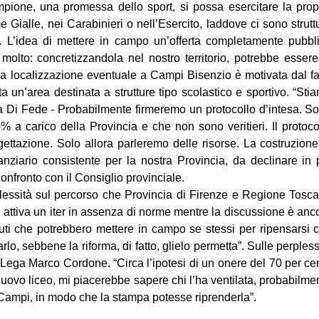
pione, una promessa dello sport, si possa esercitare la prop
 Gialle, nei Carabinieri o nell’Esercito, laddove ci sono strutt
. L’idea di mettere in campo un’offerta completamente pubbl
 molto: concretizzandola nel nostro territorio, potrebbe essere
 La localizzazione eventuale a Campi Bisenzio è motivata dal fa
 un’area destinata a strutture tipo scolastico e sportivo. “Sti
 Di Fede - Probabilmente firmeremo un protocollo d’intesa. S
0% a carico della Provincia e che non sono veritieri. Il protoco
ettazione. Solo allora parleremo delle risorse. La costruzione
ziario consistente per la nostra Provincia, da declinare in 
fronto con il Consiglio provinciale.
lessità sul percorso che Provincia di Firenze e Regione Tosc
 si attiva un iter in assenza di norme mentre la discussione è anc
tituti che potrebbero mettere in campo se stessi per ripensarsi 
rlo, sebbene la riforma, di fatto, glielo permetta”. Sulle perpless
Lega Marco Cordone. “Circa l’ipotesi di un onere del 70 per ce
nuovo liceo, mi piacerebbe sapere chi l’ha ventilata, probabilme
Campi, in modo che la stampa potesse riprenderla”.