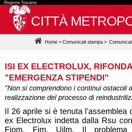
Regione Toscana
CITTÀ METROPO
Home
>
Comunicati stampa
>
Comunicat
ISI EX ELECTROLUX, RIFOND
"EMERGENZA STIPENDI"
"Non si comprendono i continui ostacoli 
realizzazione del processo di reindustrili
Il 26 aprile si è tenuta l’assemblea d
ex Electrolux indetta dalla Rsu con
Fiom, Fim, Uilm. Il problema 