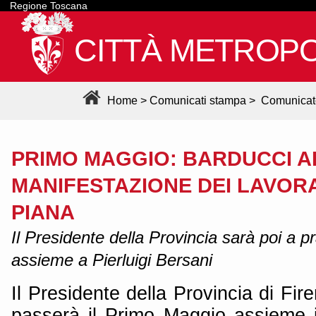
Regione Toscana
CITTÀ METROPO
Home
>
Comunicati stampa
>
Comunicat
PRIMO MAGGIO: BARDUCCI A
MANIFESTAZIONE DEI LAVOR
PIANA
Il Presidente della Provincia sarà poi a 
assieme a Pierluigi Bersani
Il Presidente della Provincia di Fi
passerà il Primo Maggio assieme i