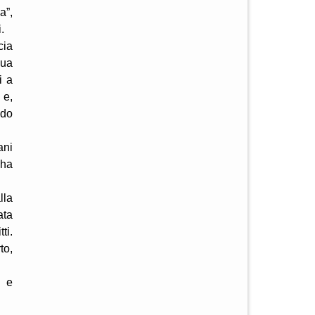
a”,
.
cia
sua
i a
 e,
ndo
ani
 ha
lla
ata
ti.
to,
i e