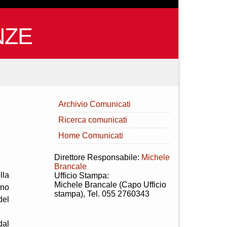
NZE
INDICE
Archivio Comunicati
Ricerca comunicati
Home Comunicati
Direttore Responsabile:
Michele
Brancale
lla
Ufficio Stampa:
Michele Brancale (Capo Ufficio
nno
stampa), Tel. 055 2760343
del
dal