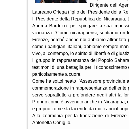
Dirigente dell’Age
Laureano Ortega (figlio del Presidente della R
Il Presidente della Repubblica del Nicaragua, D
Andrea Barducci, per spiegare la sua impossib
vicinanza: “Come nicaraguensi, sentiamo un l
Firenze, perché anche noi abbiamo affrontato p
come i partigiani italiani, abbiamo sempre man
vivo, al contempo, lo spirito di libertà e di giusti
Il gruppo in rappresentanza del Popolo Saharaw
testimoni di una battaglia per il riconoscimento
particolarmente a cuore.
Come ha sottolineato l’Assessore provinciale a
commemorazione in rappresentanza dell’ente pro
serve soprattutto a profondere negli altri la fo
Proprio come è avvenuto anche in Nicaragua, do
e proprio come sta facendo da molti anni il pop
Alla cerimonia per la liberazione di Firenze 
Antonella Coniglio.