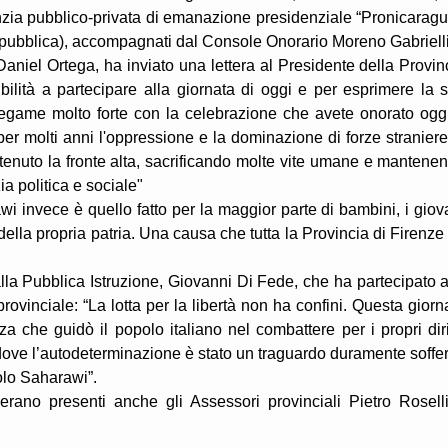
nzia pubblico-privata di emanazione presidenziale “Pronicaragu
epubblica), accompagnati dal Console Onorario Moreno Gabrielli
aniel Ortega, ha inviato una lettera al Presidente della Provin
ilità a partecipare alla giornata di oggi e per esprimere la 
egame molto forte con la celebrazione che avete onorato ogg
er molti anni l'oppressione e la dominazione di forze straniere
tenuto la fronte alta, sacrificando molte vite umane e mantene
zia politica e sociale"
i invece è quello fatto per la maggior parte di bambini, i giov
 della propria patria. Una causa che tutta la Provincia di Firenze
lla Pubblica Istruzione, Giovanni Di Fede, che ha partecipato a
vinciale: “La lotta per la libertà non ha confini. Questa giorn
rza che guidò il popolo italiano nel combattere per i propri dirit
ve l’autodeterminazione è stato un traguardo duramente soffer
olo Saharawi”.
erano presenti anche gli Assessori provinciali Pietro Rosell