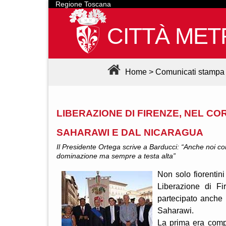
Regione Toscana
CITTÀ MET
Home
>
Comunicati stampa
LIBERAZIONE DI FIRENZE, NEL C
SAHARAWI E DAL NICARAGUA
Il Presidente Ortega scrive a Barducci: “Anche noi com
dominazione ma sempre a testa alta”
Non solo fiorentini
Liberazione di Fi
partecipato anche 
Saharawi.
La prima era compo