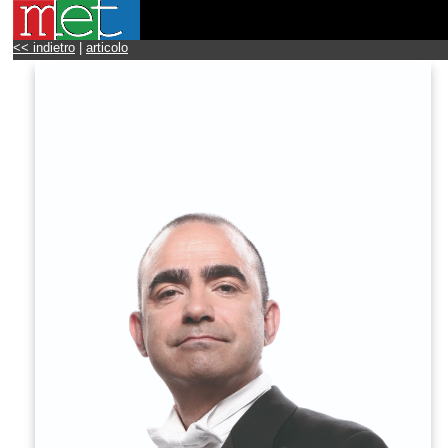
<< indietro
|
articolo