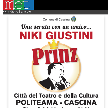
<< indietro
|
articolo