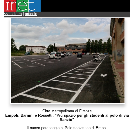
<< indietro
|
articolo
Città Metropolitana di Firenze
Empoli, Barnini e Rossetti: "Più spazio per gli studenti al polo di via
Sanzio"
Il nuovo parcheggio al Polo scolastico di Empoli