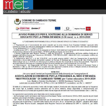
<< indietro
|
articolo