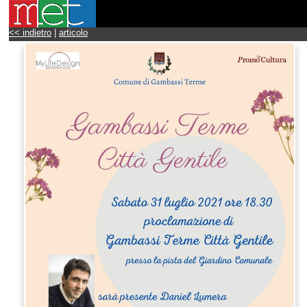
<< indietro
|
articolo