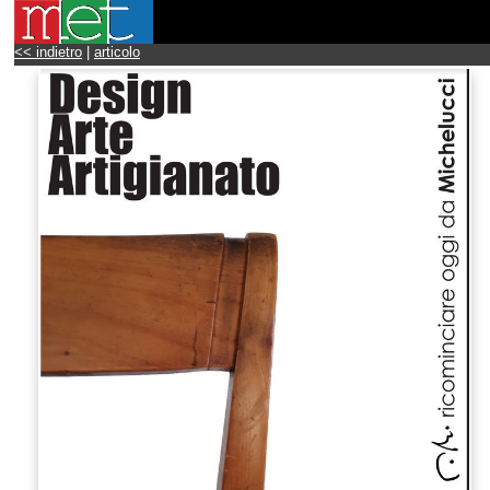
<< indietro
|
articolo