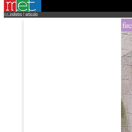
<< indietro
|
articolo