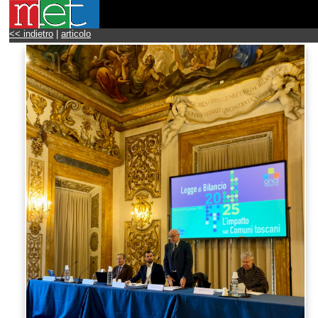
<< indietro
|
articolo