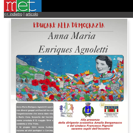
<< indietro
|
articolo