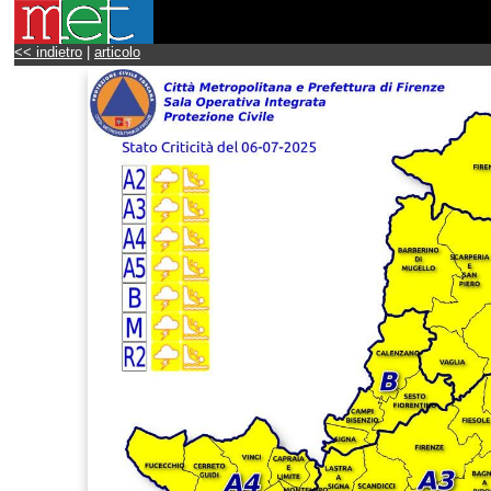
<< indietro
|
articolo