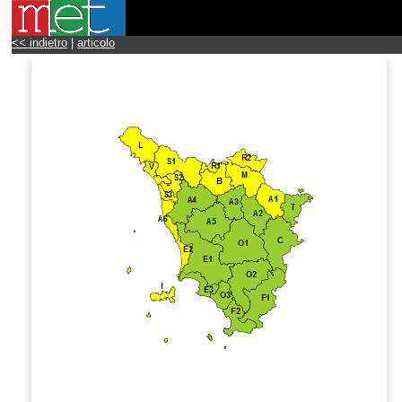
<< indietro
|
articolo