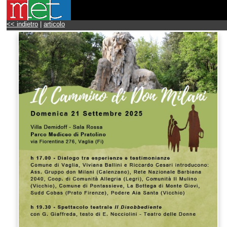
<< indietro
|
articolo