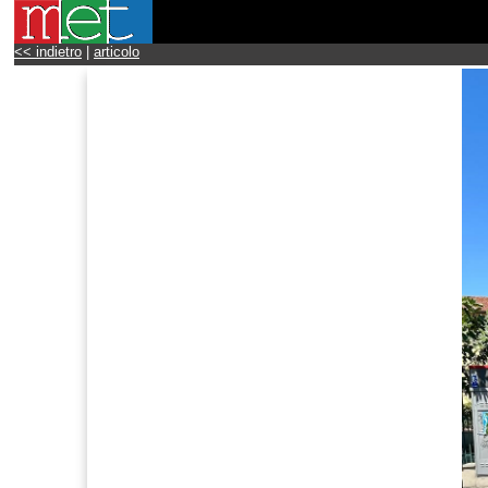
<< indietro
|
articolo