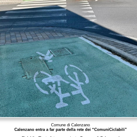
Comune di Calenzano
Calenzano entra a far parte della rete dei “ComuniCiclabili”