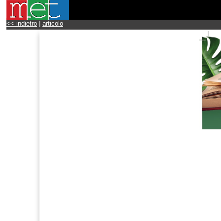
<< indietro
|
articolo