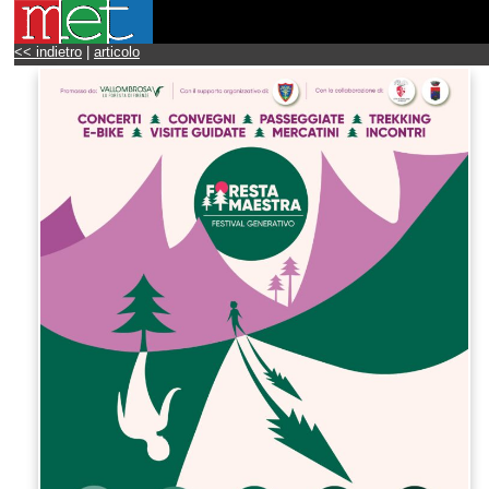
<< indietro
|
articolo