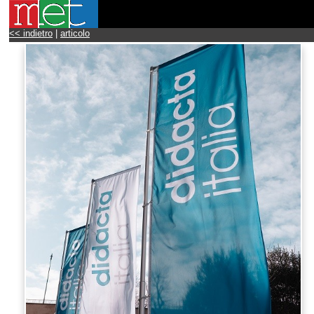
<< indietro
|
articolo