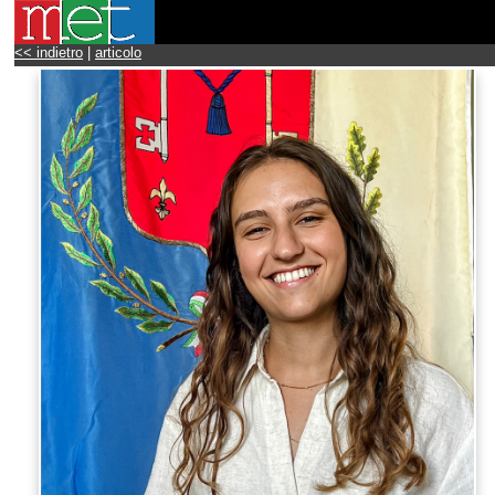
<< indietro
|
articolo