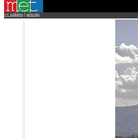
<< indietro
|
articolo