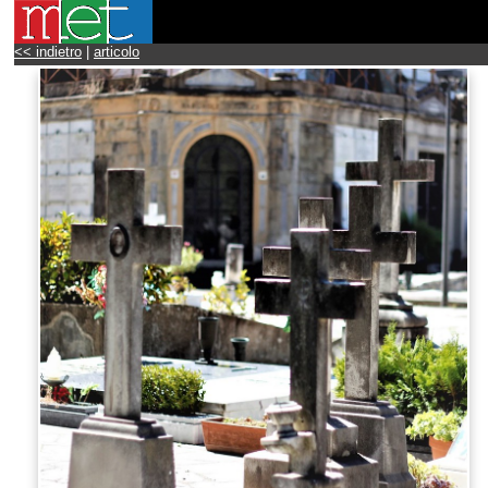
<< indietro
|
articolo