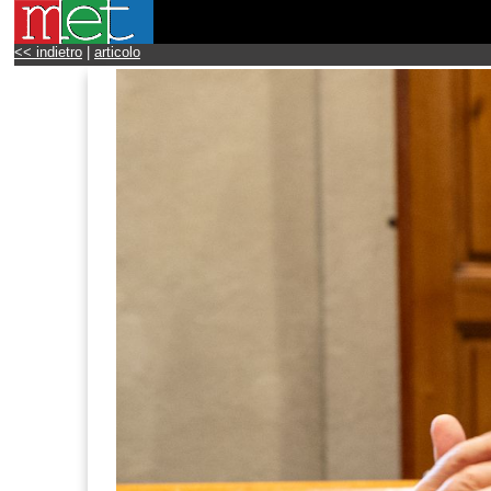
<< indietro
|
articolo